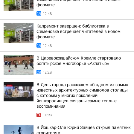
формате
12:48
Капремонт завершен: библиотека в
Семёновке встречает читателей в новом
формате
12:48
В Царевококшайском Кремле стартовало
богатырское многоборье «Акпатыр»
12:28
В День города расскажем об одном из самых
известных архитектурных символов столицы,
с которым у многих поколений
йошкаролинцев связаны самые теплые
воспоминания
10:38
В Йошкар-Оле Юрий Зайцев открыл памятник
строителям