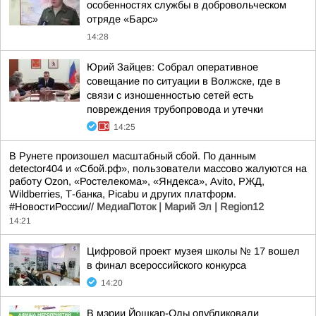
особенностях службы в добровольческом
отряде «Барс»
14:28
Юрий Зайцев: Собрал оперативное
совещание по ситуации в Волжске, где в
связи с изношенностью сетей есть
повреждения трубопровода и утечки
14:25
В Рунете произошел масштабный сбой. По данным
detector404 и «Сбой.рф», пользователи массово жалуются на
работу Ozon, «Ростелекома», «Яндекса», Avito, РЖД,
Wildberries, Т-банка, Picabu и других платформ.
#НовостиРоссии//
МедиаПоток | Марий Эл | Region12
14:21
Цифровой проект музея школы № 17 вошел
в финал всероссийского конкурса
14:20
В мэрии Йошкар-Олы опубликовали