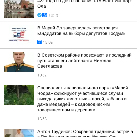
422 года со дня основания отмечает Йошкар-
Ола
10:13
В Марий Эл завершилась регистрация
кандидатов на выборы депутатов Госдумы
15:03
В Советском районе провожают в последний
путь старшего лейтенанта Николая
Светлакова
10:52
Специалисты национального парка «Марий
Чодра» фиксируют участившиеся случаи
выхода диких животных – лосей, кабанов и
даже медведей – к садоводческим
товариществам и деревням
13:58
Антон Трудинов: Сохраняя традиции: встреча