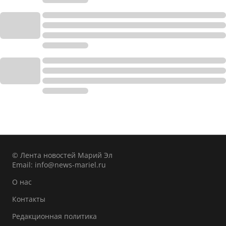
© Лента новостей Марий Эл
Email:
info@news-mariel.ru
О нас
Контакты
Редакционная политика