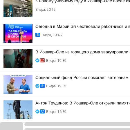
К новому учебному году в Йошкар-Оле после к
Вчера, 20:12
Сегодня в Марий Эл чествовали работников и 
Вчера, 19:48
В Йошкар-Оле из горящего дома эвакуировали 3
Вчера, 19:39
Социальный фонд России помогает ветеранам 
Вчера, 19:32
Антон Трудинов: В Йошкар-Оле открыли памят
Вчера, 16:39