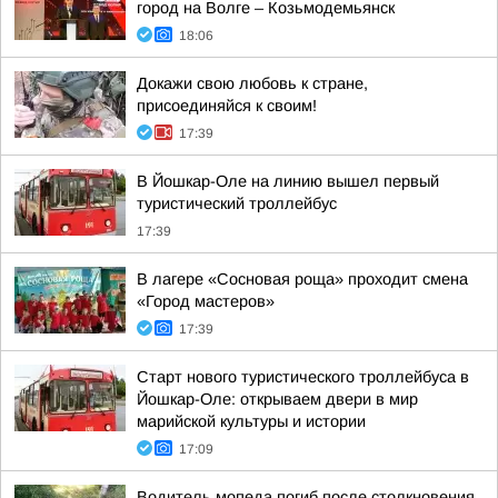
город на Волге – Козьмодемьянск
18:06
Докажи свою любовь к стране,
присоединяйся к своим!
17:39
В Йошкар-Оле на линию вышел первый
туристический троллейбус
17:39
В лагере «Сосновая роща» проходит смена
«Город мастеров»
17:39
Старт нового туристического троллейбуса в
Йошкар-Оле: открываем двери в мир
марийской культуры и истории
17:09
Водитель мопеда погиб после столкновения