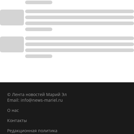
© Лента новостей Марий Эл
Email:
info@news-mariel.ru
О нас
Контакты
Редакционная политика