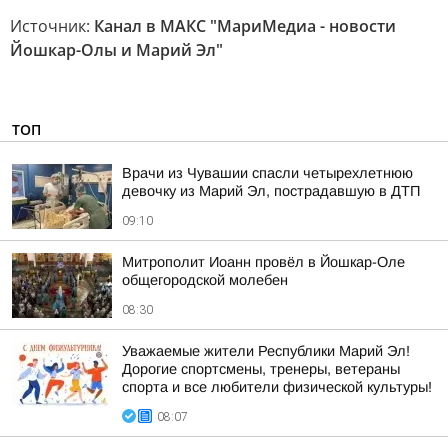
Источник:
Канал в МАКС "МариМедиа - новости
Йошкар-Олы и Марий Эл"
ТОП
Врачи из Чувашии спасли четырехлетнюю
девочку из Марий Эл, пострадавшую в ДТП
09:10
Митрополит Иоанн провёл в Йошкар-Оле
общегородской молебен
08:30
Уважаемые жители Республики Марий Эл!
Дорогие спортсмены, тренеры, ветераны
спорта и все любители физической культуры!
08:07