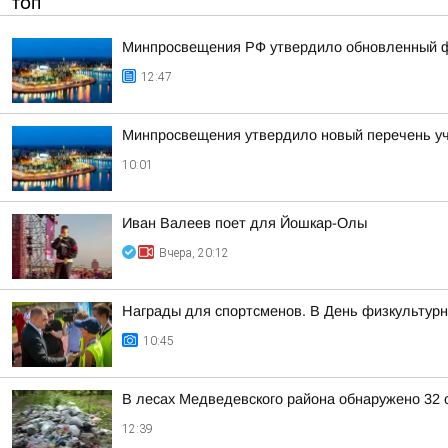
ТОП
Минпросвещения РФ утвердило обновленный фе
12:47
Минпросвещения утвердило новый перечень уче
10:01
Иван Валеев поет для Йошкар-Олы
Вчера, 20:12
Награды для спортсменов. В День физкультурни
10:45
В лесах Медведевского района обнаружено 32 
12:39