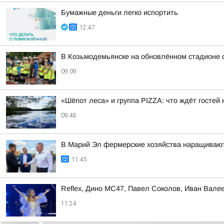
Бумажные деньги легко испортить
12:47
В Козьмодемьянске на обновлённом стадионе 
09:09
«Шёпот леса» и группа PIZZA: что ждёт госте
09:48
В Марий Эл фермерские хозяйства наращива
11:45
Reflex, Дино МС47, Павел Соколов, Иван Вале
11:24