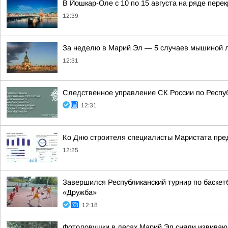
В Йошкар-Оле с 10 по 15 августа на ряде пере
12:39
За неделю в Марий Эл — 5 случаев мышиной л
12:31
Следственное управление СК России по Респу
12:31
Ко Дню строителя специалисты Маристата пред
12:25
Завершился Республиканский турнир по баскетб
«Дружба»
12:18
Фотоловушки в лесах Марий Эл сняли извиваю