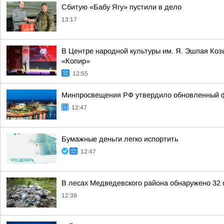
Сбитую «Бабу Ягу» пустили в дело
13:17
В Центре народной культуры им. Я. Эшпая Ко
«Копир»
12:55
Минпросвещения РФ утвердило обновленный фе
12:47
Бумажные деньги легко испортить
12:47
В лесах Медведевского района обнаружено 32 
12:39