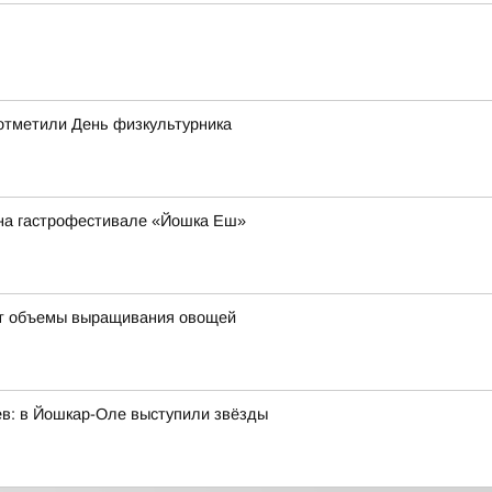
отметили День физкультурника
й на гастрофестивале «Йошка Еш»
ют объемы выращивания овощей
ев: в Йошкар-Оле выступили звёзды