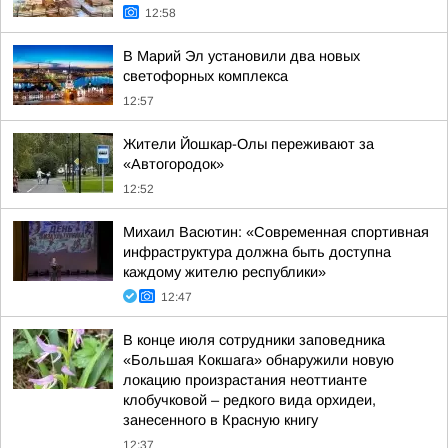
12:58
В Марий Эл установили два новых
светофорных комплекса
12:57
Жители Йошкар-Олы переживают за
«Автогородок»
12:52
Михаил Васютин: «Современная спортивная
инфраструктура должна быть доступна
каждому жителю республики»
12:47
В конце июля сотрудники заповедника
«Большая Кокшага» обнаружили новую
локацию произрастания неоттианте
клобучковой – редкого вида орхидеи,
занесенного в Красную книгу
12:37