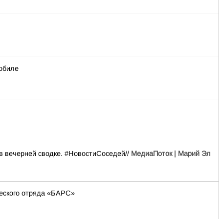
обиле
в вечерней сводке. #НовостиСоседей//
МедиаПоток | Марий Эл
еского отряда «БАРС»