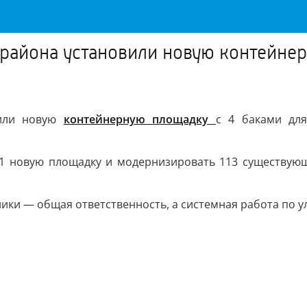
района установили новую контейнер
вили новую
контейнерную площадку
с 4 баками дл
21 новую площадку и модернизировать 113 существующ
лики — общая ответственность, а системная работа по 