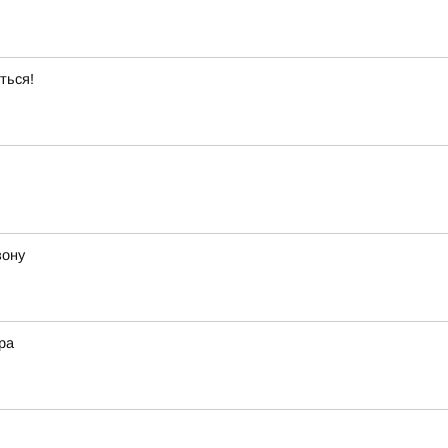
ться!
зону
ра