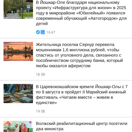
В Йошкар-Оле благодаря национальному
проекту «Инфраструктура для жизни» в 2025
году в микрорайоне «Юбилейный» появился
современный обучающий «Автогородок» для
детей
16:47
Жительница поселка Сернур перевела
мошенникам 1,6 миллиона рублей, чтобы
спастись от уголовного дела, связанного с
пособничеством сотруднику банка, который
якобы оказался аферистом
18:09
В Царевококшайском кремле Йошкар-Олы с 7
по 9 августа в пройдет II Марийский книжный
фестиваль «Читаем вместе – живем в
единстве»
19:08
Волжский реабилитационный центр посетили
два министра