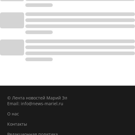
© Лента новостей Марий Эл
Email:
info@news-mariel.ru
О нас
Контакты
Редакционная политика