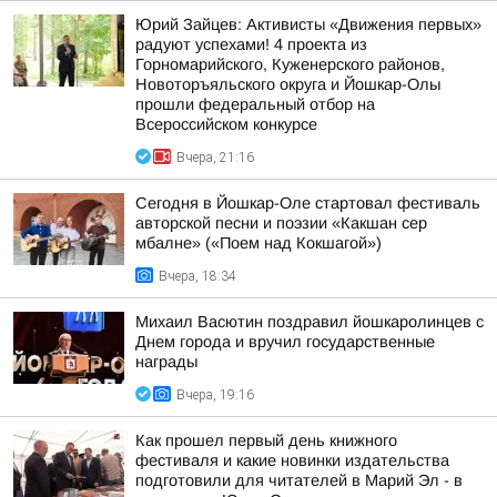
Юрий Зайцев: Активисты «Движения первых»
радуют успехами! 4 проекта из
Горномарийского, Куженерского районов,
Новоторъяльского округа и Йошкар-Олы
прошли федеральный отбор на
Всероссийском конкурсе
Вчера, 21:16
Сегодня в Йошкар-Оле стартовал фестиваль
авторской песни и поэзии «Какшан сер
мбалне» («Поем над Кокшагой»)
Вчера, 18:34
Михаил Васютин поздравил йошкаролинцев с
Днем города и вручил государственные
награды
Вчера, 19:16
Как прошел первый день книжного
фестиваля и какие новинки издательства
подготовили для читателей в Марий Эл - в