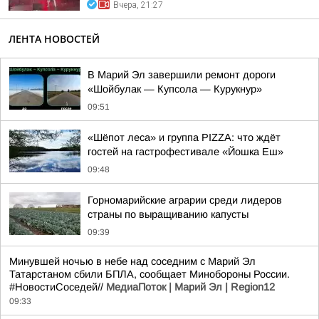
Вчера, 21:27
ЛЕНТА НОВОСТЕЙ
В Марий Эл завершили ремонт дороги
«Шойбулак — Купсола — Курукнур»
09:51
«Шёпот леса» и группа PIZZA: что ждёт
гостей на гастрофестивале «Йошка Еш»
09:48
Горномарийские аграрии среди лидеров
страны по выращиванию капусты
09:39
Минувшей ночью в небе над соседним с Марий Эл
Татарстаном сбили БПЛА, сообщает Минобороны России.
#НовостиСоседей//
МедиаПоток | Марий Эл | Region12
09:33