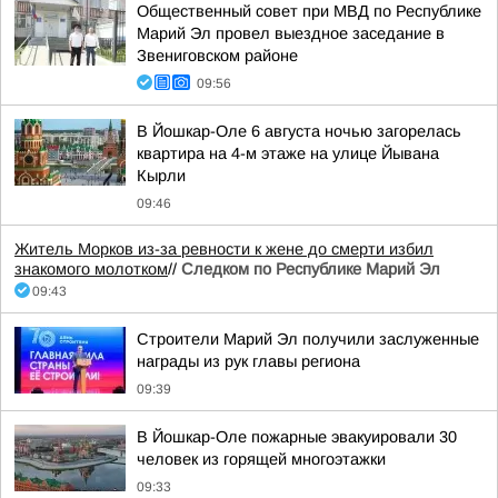
Общественный совет при МВД по Республике
Марий Эл провел выездное заседание в
Звениговском районе
09:56
В Йошкар-Оле 6 августа ночью загорелась
квартира на 4-м этаже на улице Йывана
Кырли
09:46
Житель Морков из-за ревности к жене до смерти избил
знакомого молотком
//
Следком по Республике Марий Эл
09:43
Строители Марий Эл получили заслуженные
награды из рук главы региона
09:39
В Йошкар-Оле пожарные эвакуировали 30
человек из горящей многоэтажки
09:33