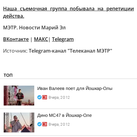
Наша съемочная группа побывала на репетиции
действа.
МЭТР. Новости Марий Эл
ВКонтакте
|
MAКС
|
Telegram
Источник:
Telegram-канал "Телеканал МЭТР"
ТОП
Иван Валеев поет для Йошкар-Олы
Вчера, 20:12
Дино МС47 в Йошкар-Оле
Вчера, 20:12