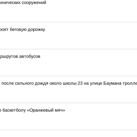
хнических сооружений
роят беговую дорожку
аршрутов автобусов
и после сильного дождя около школы 23 на улице Баумана тролл
о баскетболу «Оранжевый мяч»