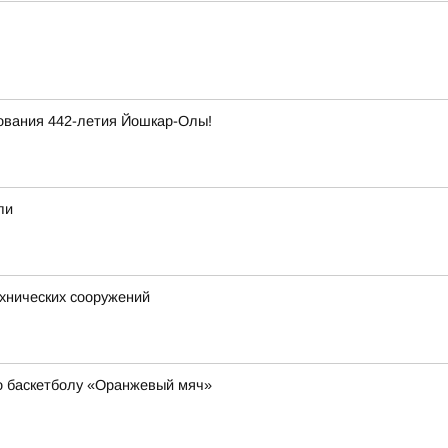
ования 442-летия Йошкар-Олы!
ли
хнических сооружений
о баскетболу «Оранжевый мяч»