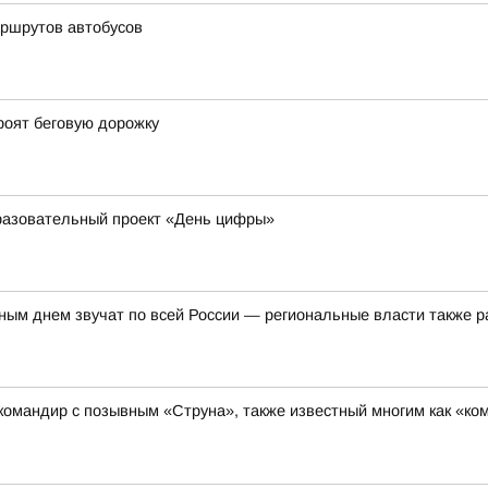
ршрутов автобусов
роят беговую дорожку
бразовательный проект «День цифры»
ым днем звучат по всей России — региональные власти также р
омандир с позывным «Струна», также известный многим как «ко