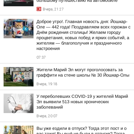
большому путешествию на автомобиле
Вчера, 21:27
Доброе утро!. Главная новость дня: Йошкар-
Оле — 442 года! Поздравляем всех горожан с
Днём рождения столицы! Желаем городу
процветания, новых побед и ярких событий, а
жителям — благополучия и праздничного
настроения
07:37
Жители Марий Эл могут проголосовать за
граффити на стене школы № 30 Йошкар-Олы
Вчера, 19:18
У переболевших COVID-19 у жителей Марий
Эл выявили 513 новых хронических
заболеваний
Вчера, 20:07
Вы уже ездили в отпуск? Тогда этот пост и о
вас тоже! Вы ещё не были в отпуске? Тогда