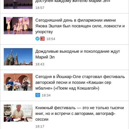
доступен каждому жителю Марий Эл»
18:57
Сегодняшний день в филармонии имени
Якова Эшпая был посвящен силе, ловкости и
упорству
18:54
Дождливые выходные и похолодание ждут
Марий Эл
18:43
Сегодня в Йошкар-Оле стартовал фестиваль
авторской песни и поэзии «Какшан сер
мбалне» («Поем над Кокшагой»)
18:34
Книжный фестиваль — это не только тысячи
книг, но и встречи с авторами, автограф-
сессии
18:17