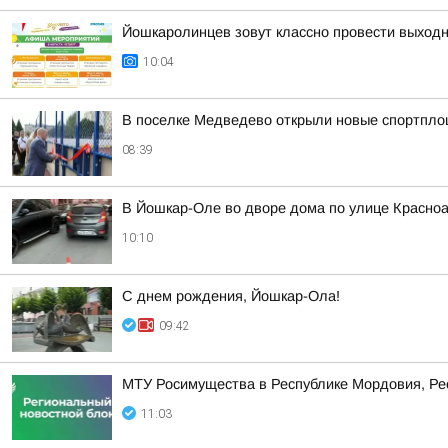
Йошкаролинцев зовут классно провести выход
10:04
В поселке Медведево открыли новые спортпло
08:39
В Йошкар-Оле во дворе дома по улице Красноа
10:10
С днем рождения, Йошкар-Ола!
09:42
МТУ Росимущества в Республике Мордовия, Рес
11:03