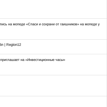
ись на мопеде «Спаси и сохрани от гаишников» на мопеде у
л | Region12
и приглашает на «Инвестиционные часы»