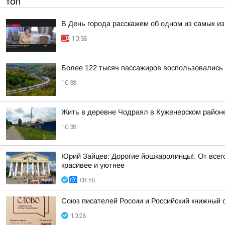
ТОП
В День города расскажем об одном из самых и
10:38
Более 122 тысяч пассажиров воспользовались
10:38
Жить в деревне Чодраял в Куженерском район
10:38
Юрий Зайцев: Дорогие йошкаролинцы!. От всег
красивее и уютнее
08:58
Союз писателей России и Российский книжный 
10:28