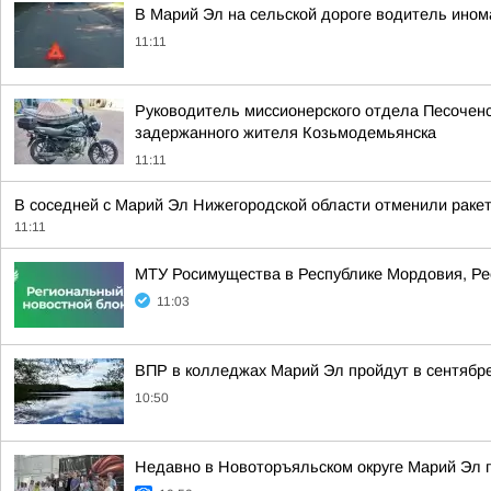
В Марий Эл на сельской дороге водитель ином
11:11
Руководитель миссионерского отдела Песоченс
задержанного жителя Козьмодемьянска
11:11
В соседней с Марий Эл Нижегородской области отменили раке
11:11
МТУ Росимущества в Республике Мордовия, Ре
11:03
ВПР в колледжах Марий Эл пройдут в сентябре
10:50
Недавно в Новоторъяльском округе Марий Эл 