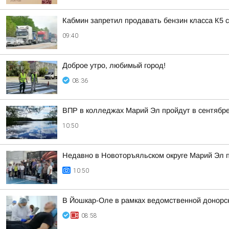
Кабмин запретил продавать бензин класса К5
09:40
Доброе утро, любимый город!
08:36
ВПР в колледжах Марий Эл пройдут в сентябре
10:50
Недавно в Новоторъяльском округе Марий Эл 
10:50
В Йошкар-Оле в рамках ведомственной донорско
08:58