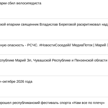
арки сбил велосипедиста
кой епархии священник Владислав Береговой раскритиковал надп
тную опасность - РСЧС. #НовостиСоседей//
МедиаПоток | Марий Э
спублике Марий Эл, Чувашской Республике и Пензенской област
–октябре 2026 года
прошел республиканский фестиваль спорта «Нам все по плечу»