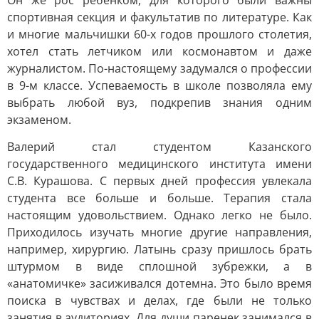
Он же рос ребенком, для которого были важны
спортивная секция и факультатив по литературе. Как
и многие мальчишки 60-х годов прошлого столетия,
хотел стать летчиком или космонавтом и даже
журналистом. По-настоящему задумался о профессии
в 9-м классе. Успеваемость в школе позволяла ему
выбрать любой вуз, подкрепив знания одним
экзаменом.
Валерий стал студентом Казанского
государственного медицинского института имени
С.В. Курашова. С первых дней профессия увлекала
студента все больше и больше. Терапия стала
настоящим удовольствием. Однако легко не было.
Приходилось изучать многие другие направления,
например, хирургию. Латынь сразу пришлось брать
штурмом в виде сплошной зубрежки, а в
«анатомичке» засиживался дотемна. Это было время
поиска в чувствах и делах, где были не только
занятия в аудиториях. Для души паренек занимался в