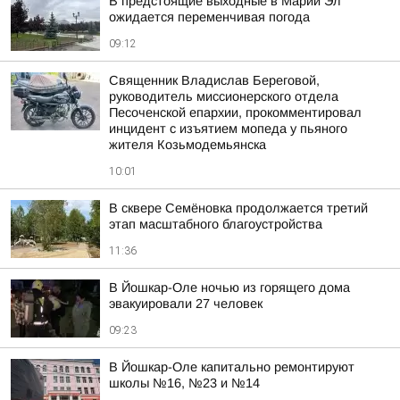
В предстоящие выходные в Марий Эл
ожидается переменчивая погода
09:12
Священник Владислав Береговой,
руководитель миссионерского отдела
Песоченской епархии, прокомментировал
инцидент с изъятием мопеда у пьяного
жителя Козьмодемьянска
10:01
В сквере Семёновка продолжается третий
этап масштабного благоустройства
11:36
В Йошкар-Оле ночью из горящего дома
эвакуировали 27 человек
09:23
В Йошкар-Оле капитально ремонтируют
школы №16, №23 и №14