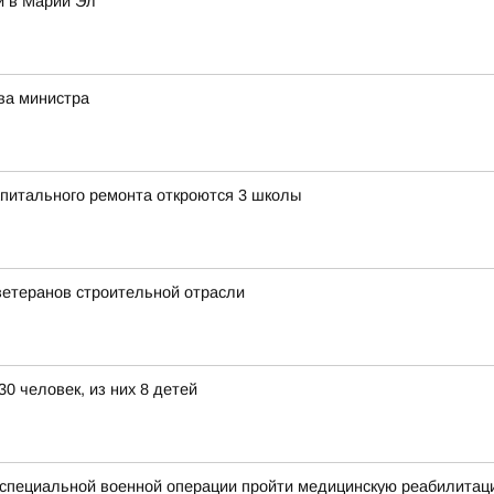
и в Марий Эл
ва министра
апитального ремонта откроются 3 школы
ветеранов строительной отрасли
0 человек, из них 8 детей
специальной военной операции пройти медицинскую реабилитац