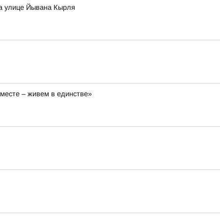
на улице Йывана Кырля
вместе – живем в единстве»