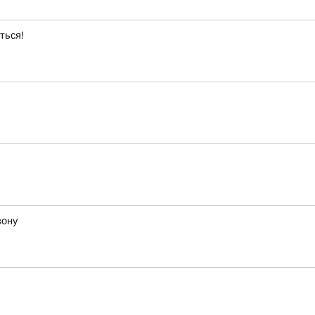
ться!
зону