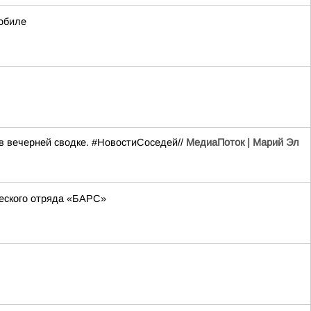
обиле
в вечерней сводке. #НовостиСоседей//
МедиаПоток | Марий Эл
еского отряда «БАРС»