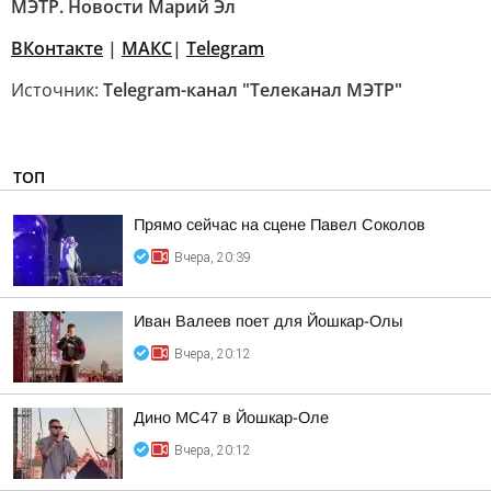
МЭТР. Новости Марий Эл
ВКонтакте
|
MAКС
|
Telegram
Источник:
Telegram-канал "Телеканал МЭТР"
ТОП
Прямо сейчас на сцене Павел Соколов
Вчера, 20:39
Иван Валеев поет для Йошкар-Олы
Вчера, 20:12
Дино МС47 в Йошкар-Оле
Вчера, 20:12