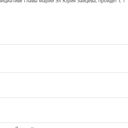
нициативе Главы Марий Эл Юрия Зайцева, пройдет с 1