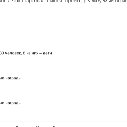
е лето» стартовал 1 июня. Проект, реализуемый по и
0 человек, 8 из них – дети
ые награды
ые награды