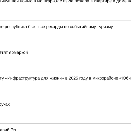
и минувшей ночью в Йошкар-Оле из-за пожара в квартире в доме 
оне республика бьет все рекорды по событийному туризму
етят ярмаркой
ту «Инфраструктура для жизни» в 2025 году в микрорайоне «Ю
руках
Марий Эл