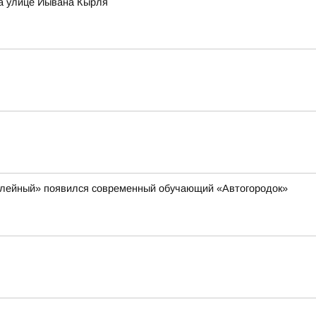
на улице Йывана Кырля
билейный» появился современный обучающий «Автогородок»