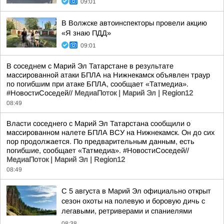
09:01
В Волжске автоинспекторы провели акцию
«Я знаю ПДД»
09:01
В соседнем с Марий Эл Татарстане в результате
массированной атаки БПЛА на Нижнекамск объявлен траур
по погибшим при атаке БПЛА, сообщает «Татмедиа».
#НовостиСоседей//
МедиаПоток | Марий Эл | Region12
08:49
Власти соседнего с Марий Эл Татарстана сообщили о
массированном налете БПЛА ВСУ на Нижнекамск. Он до сих
пор продолжается. По предварительным данным, есть
погибшие, сообщает «Татмедиа». #НовостиСоседей//
МедиаПоток | Марий Эл | Region12
08:49
С 5 августа в Марий Эл официально открыт
сезон охоты на полевую и боровую дичь с
легавыми, ретриверами и спаниелями
08:38