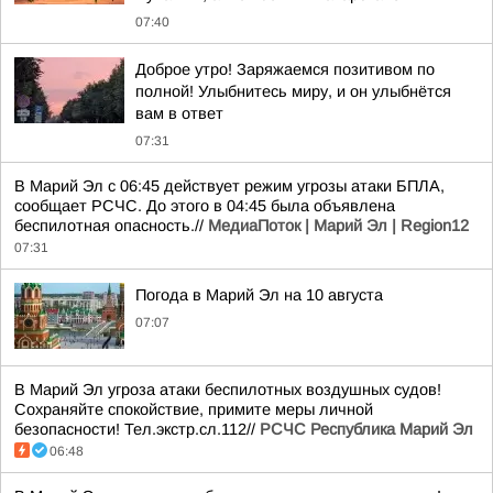
07:40
Доброе утро! Заряжаемся позитивом по
полной! Улыбнитесь миру, и он улыбнётся
вам в ответ
07:31
В Марий Эл с 06:45 действует режим угрозы атаки БПЛА,
сообщает РСЧС. До этого в 04:45 была объявлена
беспилотная опасность.//
МедиаПоток | Марий Эл | Region12
07:31
Погода в Марий Эл на 10 августа
07:07
В Марий Эл угроза атаки беспилотных воздушных судов!
Сохраняйте спокойствие, примите меры личной
безопасности! Тел.экстр.сл.112//
РСЧС Республика Марий Эл
06:48