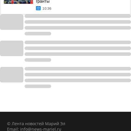
гранты
10:36
© Лента новостей Марий Эл
Email:
info@news-mariel.ru