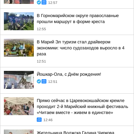
12:57
В Горномарийском округе православные
прошли маршрут в форме креста
12:55
В Марий Эл туризм стал драйвером
экономики: число судозаходов выросло в 4
раза
12:51
Йошкар-Ола, с Днём рождения!
12:51
Прямо сейчас в Царевококшайском кремле
проходит 2-й Марийский книжный фестиваль
«Читаем вместе - живем в единстве»
12:46
Жительница Волжска Галина Чиркова