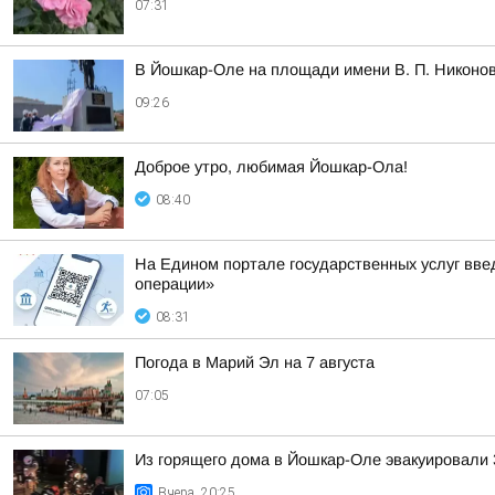
07:31
В Йошкар-Оле на площади имени В. П. Никоно
09:26
Доброе утро, любимая Йошкар-Ола!
08:40
На Едином портале государственных услуг вве
операции»
08:31
Погода в Марий Эл на 7 августа
07:05
Из горящего дома в Йошкар-Оле эвакуировали 3
Вчера, 20:25