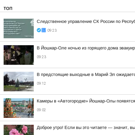
ТОП
Следственное управление СК России по Респу
09:23
В Йошкар-Оле ночью из горящего дома эвакуир
09:23
В предстоящие выходные в Марий Эл ожидаетс
09:12
Камеры в «Автогородке» Йошкар-Олы появятся
09:02
Доброе утро! Если вы это читаете — значит, в