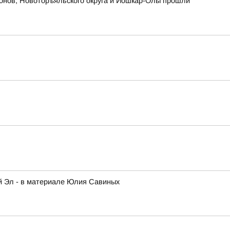
йонов, Новоторъяльского округа и Йошкар-Олы прошли
ий Эл - в материале Юлия Савиных