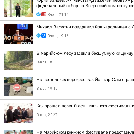
Юрий Зайцев: Активисты «Движения первых» ра
федеральный отбор на Всероссийском конкурс
Вчера, 21:16
Михаил Васютин поздравил йошкаролинцев с Д
Вчера, 19:16
В марийском лесу засекли бесшумную хищницу
Вчера, 18:05
На нескольких перекрестках Йошкар-Олы огра
Вчера, 19:45
Как прошел первый день книжного фестиваля и
Вчера, 20:27
На Марийском книжном фестивале представили 