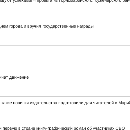
дуют успехами! 4 проекта из Горномарийского, Куженерского ра
е
нем города и вручил государственные награды
ничат движение
 какие новинки издательства подготовили для читателей в Мар
первую в стране книгу-графический роман об участниках СВО