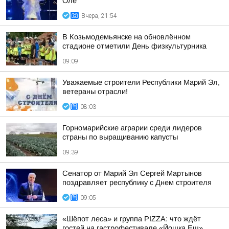
Оле
Вчера, 21:54
В Козьмодемьянске на обновлённом
стадионе отметили День физкультурника
09:09
Уважаемые строители Республики Марий Эл,
ветераны отрасли!
08:03
Горномарийские аграрии среди лидеров
страны по выращиванию капусты
09:39
Сенатор от Марий Эл Сергей Мартынов
поздравляет республику с Днем строителя
09:05
«Шёпот леса» и группа PIZZA: что ждёт
гостей на гастрофестивале «Йошка Еш»