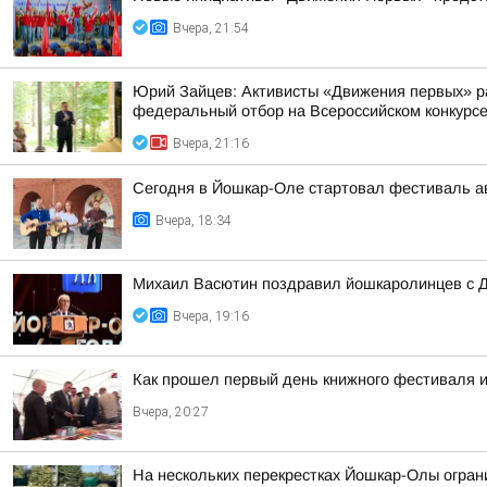
Вчера, 21:54
Юрий Зайцев: Активисты «Движения первых» ра
федеральный отбор на Всероссийском конкурс
Вчера, 21:16
Сегодня в Йошкар-Оле стартовал фестиваль ав
Вчера, 18:34
Михаил Васютин поздравил йошкаролинцев с Д
Вчера, 19:16
Как прошел первый день книжного фестиваля и
Вчера, 20:27
На нескольких перекрестках Йошкар-Олы огра