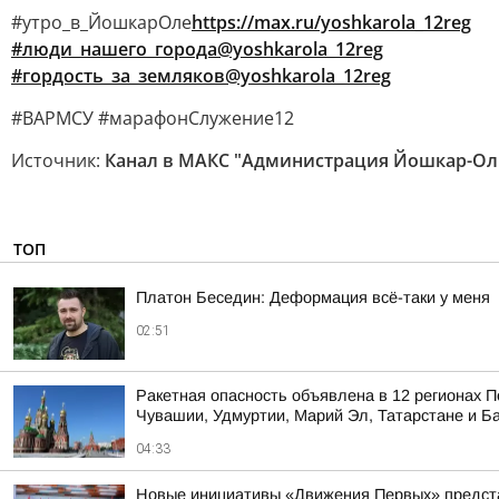
#утро_в_ЙошкарОле
https://max.ru/yoshkarola_12reg
#люди_нашего_города@yoshkarola_12reg
#гордость_за_земляков@yoshkarola_12reg
#ВАРМСУ #марафонСлужение12
Источник:
Канал в МАКС "Администрация Йошкар-Ол
ТОП
Платон Беседин: Деформация всё-таки у меня
02:51
Ракетная опасность объявлена в 12 регионах П
Чувашии, Удмуртии, Марий Эл, Татарстане и Б
04:33
Новые инициативы «Движения Первых» предста