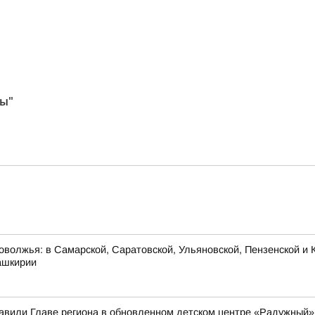
ы"
оволжья: в Самарской, Саратовской, Ульяновской, Пензенской и К
ашкирии
вили Главе региона в обновленном детском центре «Радужный»