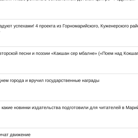
дуют успехами! 4 проекта из Горномарийского, Куженерского ра
е
торской песни и поэзии «Какшан сер мбалне» («Поем над Кокшаг
нем города и вручил государственные награды
 какие новинки издательства подготовили для читателей в Мар
ничат движение