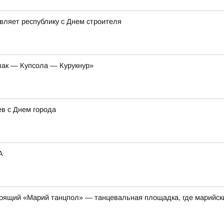
вляет республику с Днем строителя
лак — Купсола — Курукнур»
в с Днем города
A
стоящий «Марий танцпол» — танцевальная площадка, где марийс