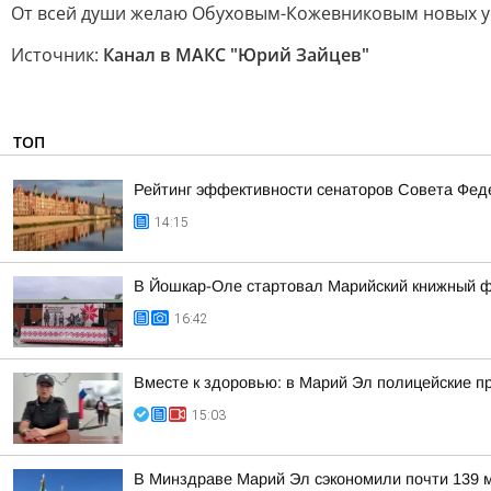
От всей души желаю Обуховым-Кожевниковым новых усп
Источник:
Канал в МАКС "Юрий Зайцев"
ТОП
Рейтинг эффективности сенаторов Совета Феде
14:15
В Йошкар-Оле стартовал Марийский книжный 
16:42
Вместе к здоровью: в Марий Эл полицейские п
15:03
В Минздраве Марий Эл сэкономили почти 139 м