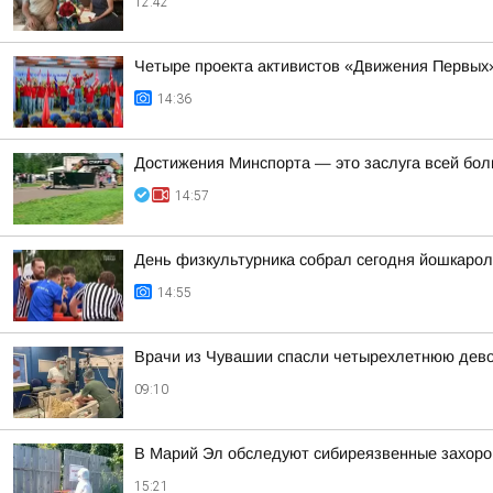
12:42
Четыре проекта активистов «Движения Первых
14:36
Достижения Минспорта — это заслуга всей бол
14:57
День физкультурника собрал сегодня йошкарол
14:55
Врачи из Чувашии спасли четырехлетнюю дево
09:10
В Марий Эл обследуют сибиреязвенные захор
15:21