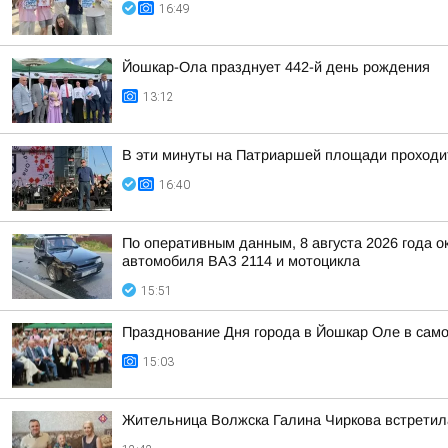
16:49
Йошкар-Ола празднует 442-й день рождения
13:12
В эти минуты на Патриаршей площади проходит
16:40
По оперативным данным, 8 августа 2026 года 
автомобиля ВАЗ 2114 и мотоцикла
15:51
Празднование Дня города в Йошкар Оле в само
15:03
Жительница Волжска Галина Чиркова встретил