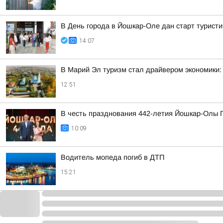
В День города в Йошкар-Оле дан старт турис
14:07
В Марий Эл туризм стал драйвером экономики:
12:51
В честь празднования 442-летия Йошкар-Олы Г
10:09
Водитель мопеда погиб в ДТП
15:21