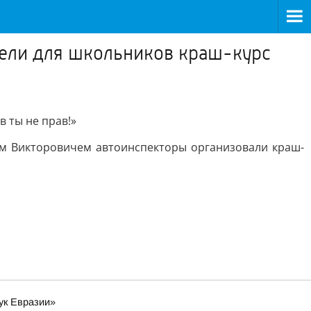
вели для школьников краш-курс
 ты не прав!»
м Викторовичем автоинспекторы организовали краш-
ук Евразии»