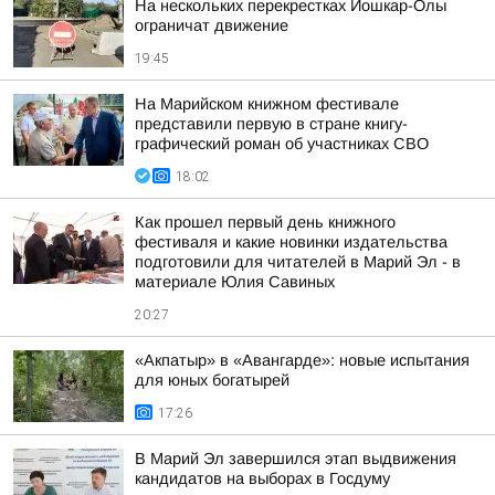
На нескольких перекрестках Йошкар-Олы
ограничат движение
19:45
На Марийском книжном фестивале
представили первую в стране книгу-
графический роман об участниках СВО
18:02
Как прошел первый день книжного
фестиваля и какие новинки издательства
подготовили для читателей в Марий Эл - в
материале Юлия Савиных
20:27
«Акпатыр» в «Авангарде»: новые испытания
для юных богатырей
17:26
В Марий Эл завершился этап выдвижения
кандидатов на выборах в Госдуму