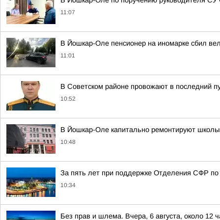
В Йошкар-Оле по поручению руководителя СУ 
11:07
В Йошкар-Оле пенсионер на иномарке сбил ве
11:01
В Советском районе провожают в последний п
10:52
В Йошкар-Оле капитально ремонтируют школ
10:48
За пять лет при поддержке Отделения СФР по
10:34
Без прав и шлема. Вчера, 6 августа, около 12