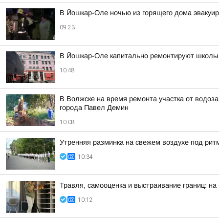
В Йошкар-Оле ночью из горящего дома эвакуир
09:23
В Йошкар-Оле капитально ремонтируют школ
10:48
В Волжске на время ремонта участка от водоз
города Павел Демин
10:08
Утренняя разминка на свежем воздухе под рит
10:34
Травля, самооценка и выстраивание границ: на
10:12