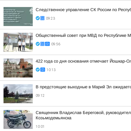
Следственное управление СК России по Респу
09:23
Общественный совет при МВД по Республике М
09:56
422 года со дня основания отмечает Йошкар-О
10:13
В предстоящие выходные в Марий Эл ожидаетс
09:12
Священник Владислав Береговой, руководитель
Козьмодемьянска
10:01