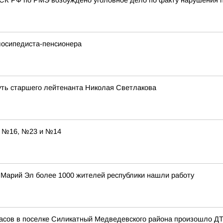
СК РФ по РМЭ возбуждено уголовное дело по факту нарушения 
лосипедиста-пенсионера
уть старшего лейтенанта Николая Светлакова
ы №16, №23 и №14
 Марий Эл более 1000 жителей республики нашли работу
 часов в поселке Силикатный Медведевского района произошло Д