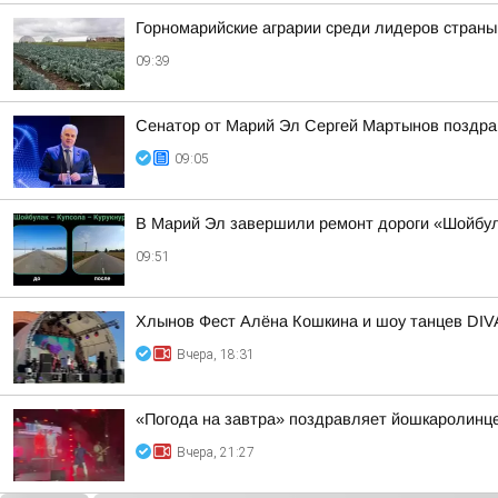
Горномарийские аграрии среди лидеров стран
09:39
Сенатор от Марий Эл Сергей Мартынов поздра
09:05
В Марий Эл завершили ремонт дороги «Шойбу
09:51
Хлынов Фест Алёна Кошкина и шоу танцев DIV
Вчера, 18:31
«Погода на завтра» поздравляет йошкаролинце
Вчера, 21:27