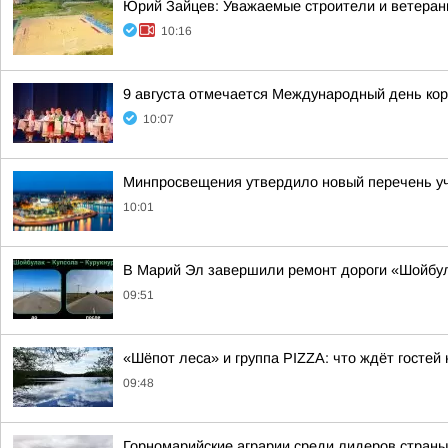
Юрий Зайцев: Уважаемые строители и ветеран
10:16
9 августа отмечается Международный день ко
10:07
Минпросвещения утвердило новый перечень уче
10:01
В Марий Эл завершили ремонт дороги «Шойбу
09:51
«Шёпот леса» и группа PIZZA: что ждёт госте
09:48
Горномарийские аграрии среди лидеров стран