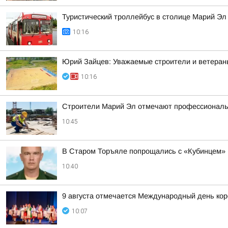
Туристический троллейбус в столице Марий Эл
10:16
Юрий Зайцев: Уважаемые строители и ветеран
10:16
Строители Марий Эл отмечают профессиональ
10:45
В Старом Торъяле попрощались с «Кубинцем»
10:40
9 августа отмечается Международный день ко
10:07