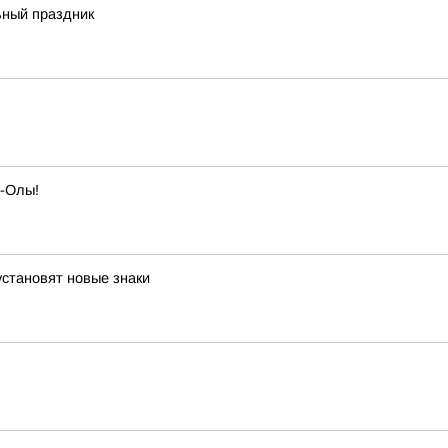
ный праздник
р-Олы!
становят новые знаки