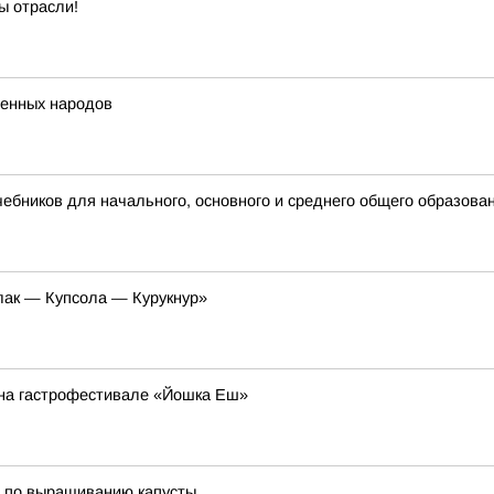
ы отрасли!
ренных народов
бников для начального, основного и среднего общего образова
лак — Купсола — Курукнур»
й на гастрофестивале «Йошка Еш»
ы по выращиванию капусты