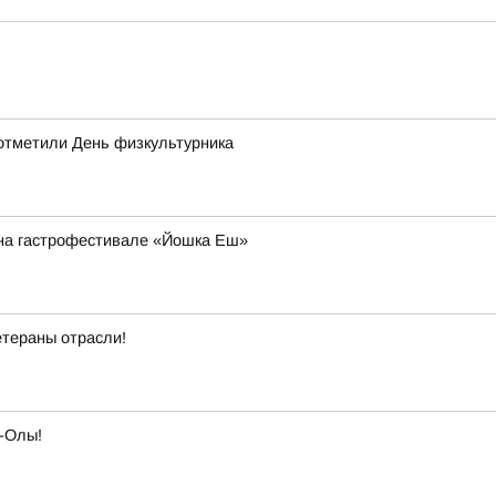
отметили День физкультурника
й на гастрофестивале «Йошка Еш»
етераны отрасли!
-Олы!