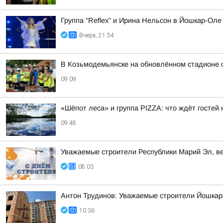
Группа “Reflex” и Ирина Нельсон в Йошкар-Оле
Вчера, 21:54
В Козьмодемьянске на обновлённом стадионе 
09:09
«Шёпот леса» и группа PIZZA: что ждёт госте
09:48
Уважаемые строители Республики Марий Эл, в
08:03
Антон Трудинов: Уважаемые строители Йошкар
10:36