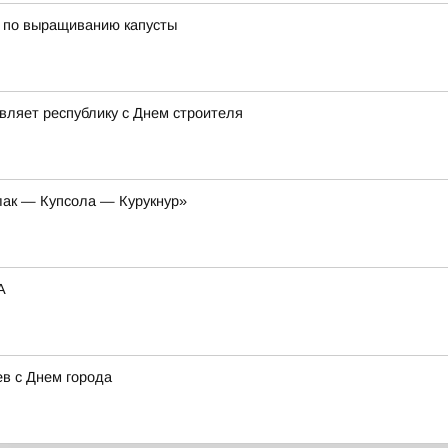
ы по выращиванию капусты
вляет республику с Днем строителя
лак — Купсола — Курукнур»
A
в с Днем города