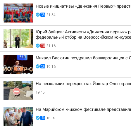
Новые инициативы «Движения Первых» предста
21:54
Юрий Зайцев: Активисты «Движения первых» ра
федеральный отбор на Всероссийском конкурс
21:16
Михаил Васютин поздравил йошкаролинцев с Д
19:16
На нескольких перекрестках Йошкар-Олы огра
19:45
На Марийском книжном фестивале представили 
18:02