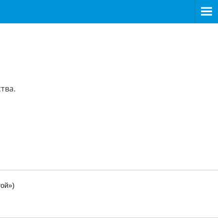
тва.
ой»)