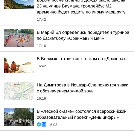
дороги после сильного дождя около школы
23 на улице Баумана троллейбус М2
временно будет ездить по иному маршруту:
17:42
В Марий Эл определись победители турнира
по баскетболу «Оранжевый мяч»
17:16
В Волжске готовятся к гонкам на «Драконах»
16:42
На Димитрова в Йошкар-Оле появятся знаки
с обозначением жилой зоны
16:19
В «Лесной сказке» состоялся всероссийский
образовательный проект «День цифры»
16:03